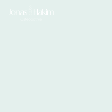
Sie möchten einen Termin
vereinbaren oder
haben Fragen?
Gerne erreichen Sie mich telefonisch, per E-Mail oder direkt
über das Kontaktformular.
Termine erfolgen nach Vereinbarung.